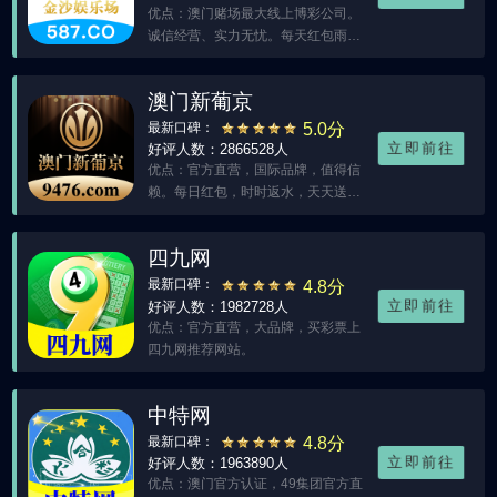
优点：澳门赌场最大线上博彩公司。
诚信经营、实力无忧。每天红包雨，
注册即送888元，可提现。
澳门新葡京
最新口碑：
5.0分
立即前往
好评人数：2866528人
优点：官方直营，国际品牌，值得信
赖。每日红包，时时返水，天天送有
好礼。
四九网
最新口碑：
4.8分
立即前往
好评人数：1982728人
优点：官方直营，大品牌，买彩票上
四九网推荐网站。
中特网
最新口碑：
4.8分
立即前往
好评人数：1963890人
优点：澳门官方认证，49集团官方直